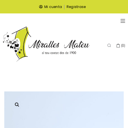
|
Mi cuenta
Registrase
(
0
)