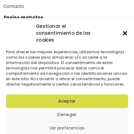
Contacto
Envíos gratuitos
Envíos gratuitos por la compra de más de 60€.
Gestionar el
consentimiento de las
Devoluciones gratuitas
cookies
Devoluciones gratuitas en nuestra tienda física.
Pago seguro
Para ofrecer las mejores experiencias, utilizamos tecnologías
Tarjeta de crédito/débito.
como las cookies para almacenar y/o acceder a la
Transferencia bancaria.
información del dispositivo. El consentimiento de estas
tecnologías nos permitirá procesar datos como el
Bizum.
comportamiento de navegación o las identificaciones únicas
en este sitio. No consentir o retirar el consentimiento, puede
afectar negativamente a ciertas características y funciones.
Aceptar
Denegar
© 2023 Diseñada y creada por
locatec.es
Ver preferencias
Condiciones de venta
|
Política de cookies
|
Política de Privacidad
|