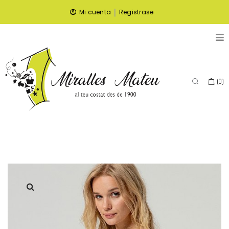
|
Mi cuenta
Registrase
(
0
)