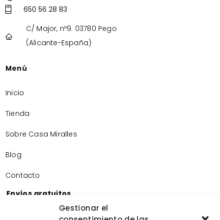
650 56 28 83
C/ Major, nº9. 03780 Pego
(Alicante-España)
Menú
Inicio
Tienda
Sobre Casa Miralles
Blog
Contacto
Envíos gratuitos
Envíos gratuitos por la compra de más de 60€.
Gestionar el
consentimiento de las