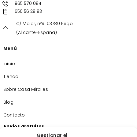
965 570 084
650 56 28 83
C/ Major, nº9. 03780 Pego
(Alicante-España)
Menú
Inicio
Tienda
Sobre Casa Miralles
Blog
Contacto
Envíos gratuitos
Envíos gratuitos por la compra de más de 60€.
Gestionar el