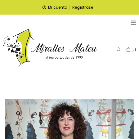
|
Mi cuenta
Registrase
(
0
)