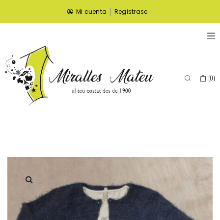
|
Mi cuenta
Registrase
(
0
)