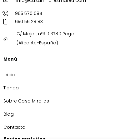
info@casamirallesmateu.com
965 570 084
650 56 28 83
C/ Major, nº9. 03780 Pego
(Alicante-España)
Menú
Inicio
Tienda
Sobre Casa Miralles
Blog
Contacto
Envíos gratuitos