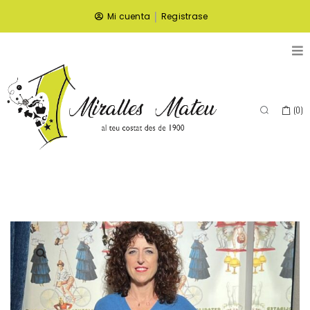
|
Mi cuenta
Registrase
(
0
)