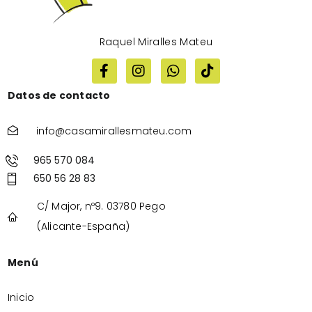
Raquel Miralles Mateu
Datos de contacto
info@casamirallesmateu.com
965 570 084
650 56 28 83
C/ Major, nº9. 03780 Pego
(Alicante-España)
Menú
Inicio