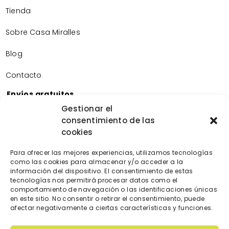
Tienda
Sobre Casa Miralles
Blog
Contacto
Envíos gratuitos
Envíos gratuitos por la compra de más de 60€.
Gestionar el
consentimiento de las
Devoluciones gratuitas
cookies
Devoluciones gratuitas en nuestra tienda física.
Pago seguro
Para ofrecer las mejores experiencias, utilizamos tecnologías
Tarjeta de crédito/débito.
como las cookies para almacenar y/o acceder a la
Transferencia bancaria.
información del dispositivo. El consentimiento de estas
tecnologías nos permitirá procesar datos como el
Bizum.
comportamiento de navegación o las identificaciones únicas
en este sitio. No consentir o retirar el consentimiento, puede
afectar negativamente a ciertas características y funciones.