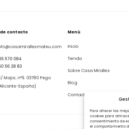
 de contacto
Menú
Inicio
nfo@casamirallesmateu.com
Tienda
65 570 084
50 56 28 83
Sobre Casa Miralles
/ Major, nº9. 03780 Pego
Blog
Alicante-España)
Contacto
Gest
Para ofrecer las mej
cookies para almacen
consentimiento de e
el comportamiento de