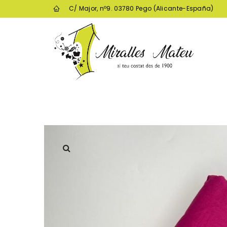
C/ Major, nº9. 03780 Pego (Alicante-España)