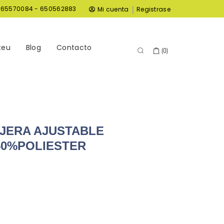
|
965570084 - 650562883
Mi cuenta
Registrase
teu
Blog
Contacto
(
0
)
JERA AJUSTABLE
50%POLIESTER