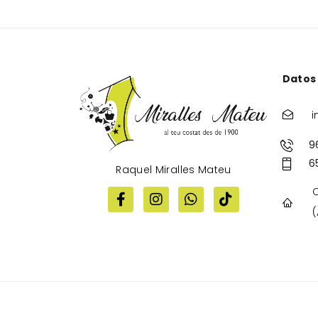
Datos
i
9
6
Raquel Miralles Mateu
C
(