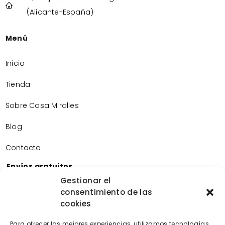
(Alicante-España)
Menú
Inicio
Tienda
Sobre Casa Miralles
Blog
Contacto
Envíos gratuitos
Envíos gratuitos por la compra de más de 60€.
Gestionar el
consentimiento de las
Devoluciones gratuitas
cookies
Devoluciones gratuitas en nuestra tienda física.
Pago seguro
Para ofrecer las mejores experiencias, utilizamos tecnologías