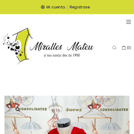
|
Mi cuenta
Registrase
(
0
)