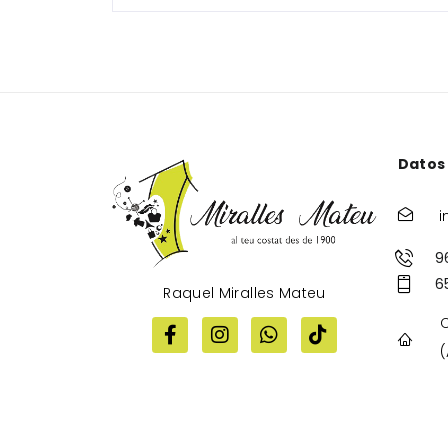
Datos
i
9
6
Raquel Miralles Mateu
C
(