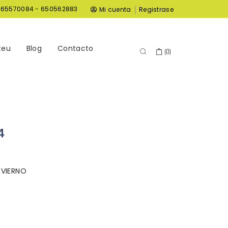
|
965570084 - 650562883
Mi cuenta
Registrase
teu
Blog
Contacto
(
0
)
4
NVIERNO