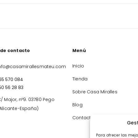
 de contacto
Menú
Inicio
nfo@casamirallesmateu.com
Tienda
65 570 084
50 56 28 83
Sobre Casa Miralles
/ Major, nº9. 03780 Pego
Blog
Alicante-España)
Contacto
Gest
Para ofrecer las mej