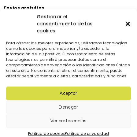
Envíos gratuitos
Envíos gratuitos por la compra de más de 60€.
Gestionar el
consentimiento de las
Devoluciones gratuitas
cookies
Devoluciones gratuitas en nuestra tienda física.
Pago seguro
Para ofrecer las mejores experiencias, utilizamos tecnologías
Tarjeta de crédito/débito.
como las cookies para almacenar y/o acceder a la
Transferencia bancaria.
información del dispositivo. El consentimiento de estas
tecnologías nos permitirá procesar datos como el
Bizum.
comportamiento de navegación o las identificaciones únicas
en este sitio. No consentir o retirar el consentimiento, puede
afectar negativamente a ciertas características y funciones.
Aceptar
Denegar
© 2023 Diseñada y creada por
locatec.es
Ver preferencias
Condiciones de venta
|
Política de cookies
|
Política de Privacidad
|
Términos y condiciones de uso
Política de cookies
Política de privacidad