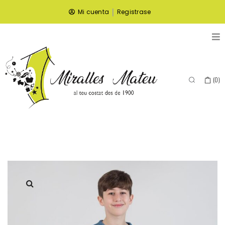
|
Mi cuenta
Registrase
(
0
)