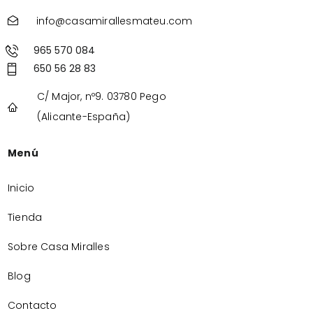
info@casamirallesmateu.com
965 570 084
650 56 28 83
C/ Major, nº9. 03780 Pego
(Alicante-España)
Menú
Inicio
Tienda
Sobre Casa Miralles
Blog
Contacto