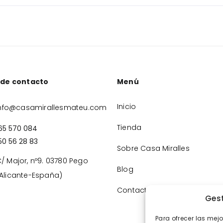
 de contacto
Menú
Inicio
nfo@casamirallesmateu.com
Tienda
65 570 084
50 56 28 83
Sobre Casa Miralles
/ Major, nº9. 03780 Pego
Blog
Alicante-España)
Contacto
Gest
Para ofrecer las mej