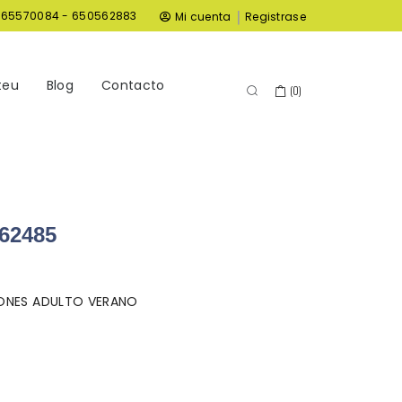
|
965570084 - 650562883
Mi cuenta
Registrase
teu
Blog
Contacto
(
0
)
62485
SONES ADULTO VERANO