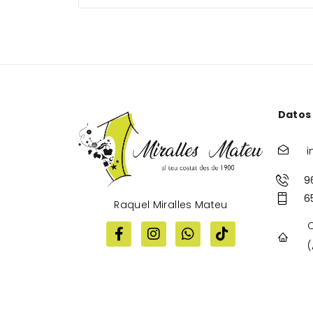
Datos
i
9
6
Raquel Miralles Mateu
C
(