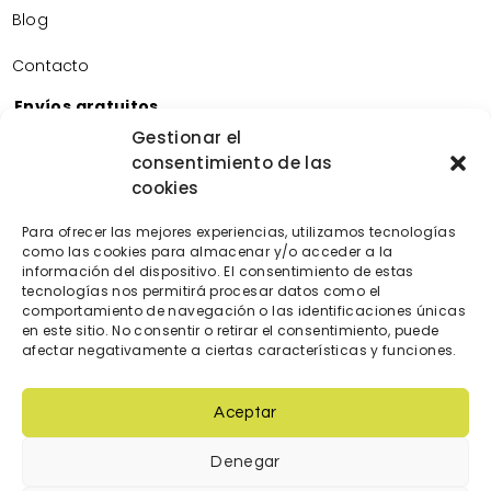
Blog
Contacto
Envíos gratuitos
Envíos gratuitos por la compra de más de 60€.
Gestionar el
consentimiento de las
Devoluciones gratuitas
cookies
Devoluciones gratuitas en nuestra tienda física.
Pago seguro
Para ofrecer las mejores experiencias, utilizamos tecnologías
Tarjeta de crédito/débito.
como las cookies para almacenar y/o acceder a la
información del dispositivo. El consentimiento de estas
Transferencia bancaria.
tecnologías nos permitirá procesar datos como el
Bizum.
comportamiento de navegación o las identificaciones únicas
en este sitio. No consentir o retirar el consentimiento, puede
afectar negativamente a ciertas características y funciones.
Aceptar
Denegar