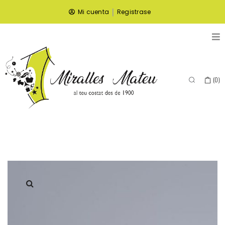
|
Mi cuenta
Registrase
(
0
)