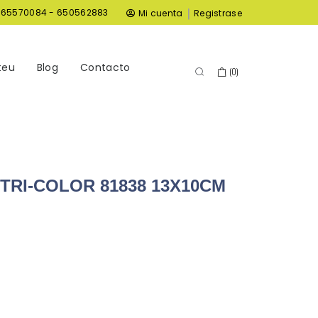
|
965570084 - 650562883
Mi cuenta
Registrase
teu
Blog
Contacto
(
0
)
TRI-COLOR 81838 13X10CM