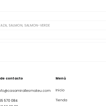
TAZA, SALMON, SALMON-VERDE
 de contacto
Menú
Inicio
nfo@casamirallesmateu.com
Tienda
65 570 084