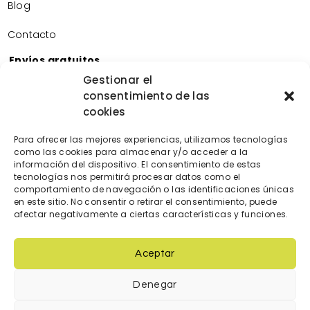
Blog
Contacto
Envíos gratuitos
Envíos gratuitos por la compra de más de 60€.
Gestionar el
consentimiento de las
Devoluciones gratuitas
cookies
Devoluciones gratuitas en nuestra tienda física.
Pago seguro
Para ofrecer las mejores experiencias, utilizamos tecnologías
Tarjeta de crédito/débito.
como las cookies para almacenar y/o acceder a la
información del dispositivo. El consentimiento de estas
Transferencia bancaria.
tecnologías nos permitirá procesar datos como el
Bizum.
comportamiento de navegación o las identificaciones únicas
en este sitio. No consentir o retirar el consentimiento, puede
afectar negativamente a ciertas características y funciones.
Aceptar
Denegar