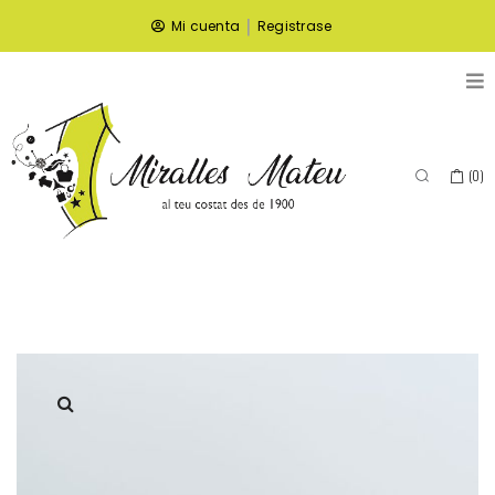
|
Mi cuenta
Registrase
(
0
)