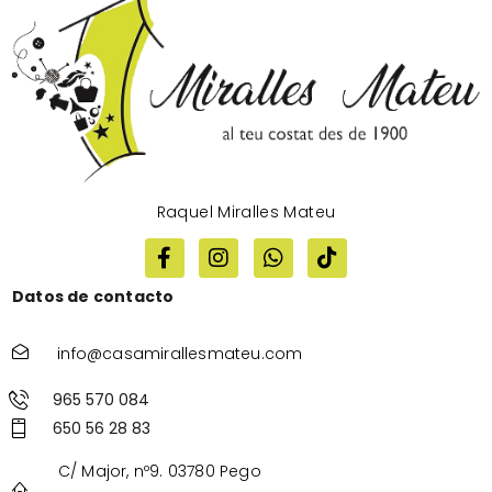
Raquel Miralles Mateu
Datos de contacto
info@casamirallesmateu.com
965 570 084
650 56 28 83
C/ Major, nº9. 03780 Pego