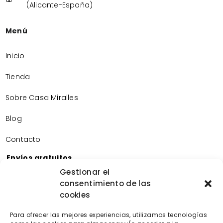
(Alicante-España)
Menú
Inicio
Tienda
Sobre Casa Miralles
Blog
Contacto
Envíos gratuitos
Envíos gratuitos por la compra de más de 60€.
Gestionar el
consentimiento de las
Devoluciones gratuitas
cookies
Devoluciones gratuitas en nuestra tienda física.
Pago seguro
Para ofrecer las mejores experiencias, utilizamos tecnologías