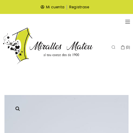
|
Mi cuenta
Registrase
(
0
)