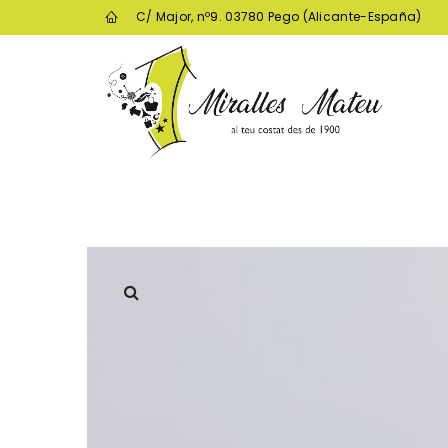
C/ Major, nº9. 03780 Pego (Alicante-España)