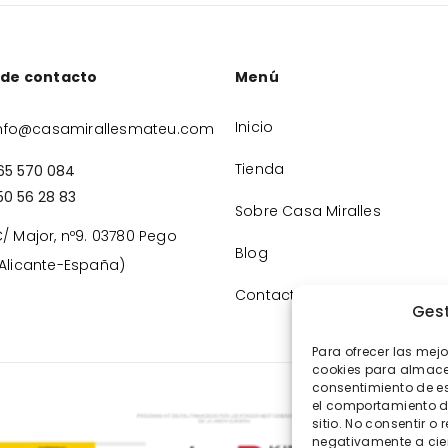
 de contacto
Menú
Inicio
nfo@casamirallesmateu.com
Tienda
65 570 084
50 56 28 83
Sobre Casa Miralles
/ Major, nº9. 03780 Pego
Blog
Alicante-España)
Contacto
Gest
Para ofrecer las mej
cookies para almacen
consentimiento de e
el comportamiento de
sitio. No consentir o 
negativamente a cier