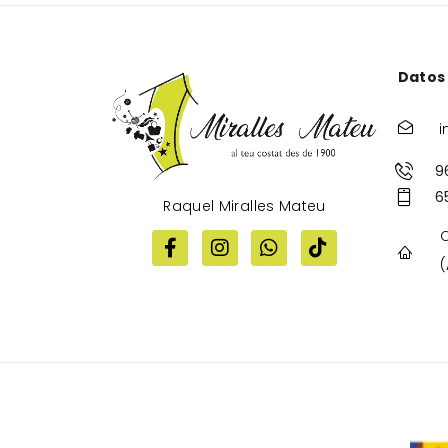
Datos
i
9
6
Raquel Miralles Mateu
C
(