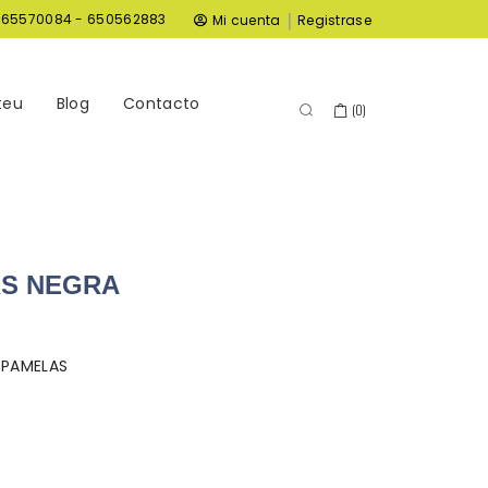
|
965570084 - 650562883
Mi cuenta
Registrase
teu
Blog
Contacto
(
0
)
S NEGRA
PAMELAS