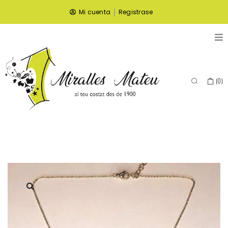
|
Mi cuenta
Registrase
(
0
)