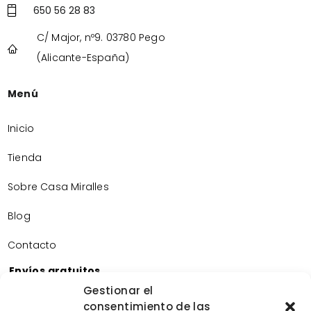
650 56 28 83
C/ Major, nº9. 03780 Pego
(Alicante-España)
Menú
Inicio
Tienda
Sobre Casa Miralles
Blog
Contacto
Envíos gratuitos
Envíos gratuitos por la compra de más de 60€.
Gestionar el
consentimiento de las
Devoluciones gratuitas