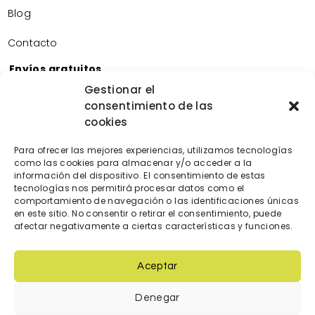
Blog
Contacto
Envíos gratuitos
Envíos gratuitos por la compra de más de 60€.
Gestionar el
consentimiento de las
Devoluciones gratuitas
cookies
Devoluciones gratuitas en nuestra tienda física.
Pago seguro
Para ofrecer las mejores experiencias, utilizamos tecnologías
Tarjeta de crédito/débito.
como las cookies para almacenar y/o acceder a la
Transferencia bancaria.
información del dispositivo. El consentimiento de estas
tecnologías nos permitirá procesar datos como el
Bizum.
comportamiento de navegación o las identificaciones únicas
en este sitio. No consentir o retirar el consentimiento, puede
afectar negativamente a ciertas características y funciones.
Aceptar
Denegar