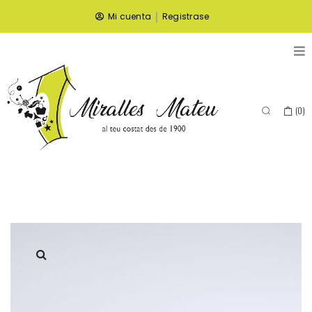
|
Mi cuenta
Registrase
(
0
)