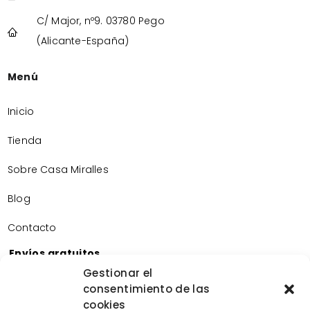
C/ Major, nº9. 03780 Pego
(Alicante-España)
Menú
Inicio
Tienda
Sobre Casa Miralles
Blog
Contacto
Envíos gratuitos
Envíos gratuitos por la compra de más de 60€.
Gestionar el
consentimiento de las
Devoluciones gratuitas
cookies
Devoluciones gratuitas en nuestra tienda física.