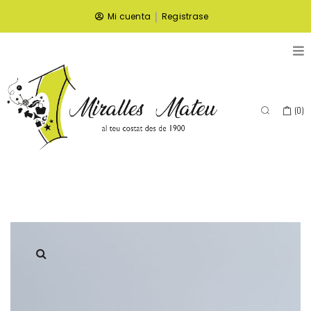
|
Mi cuenta
Registrase
(
0
)