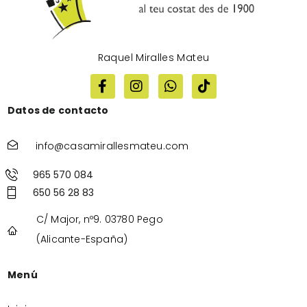
Raquel Miralles Mateu
Datos de contacto
info@casamirallesmateu.com
965 570 084
650 56 28 83
C/ Major, nº9. 03780 Pego
(Alicante-España)
Menú