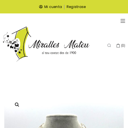
|
Mi cuenta
Registrase
(
0
)