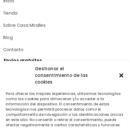
Inicio
Tienda
Sobre Casa Miralles
Blog
Contacto
Envíos gratuitos
Envíos gratuitos por la compra de más de 60€.
Gestionar el
consentimiento de las
Devoluciones gratuitas
cookies
Devoluciones gratuitas en nuestra tienda física.
Pago seguro
Para ofrecer las mejores experiencias, utilizamos tecnologías
Tarjeta de crédito/débito.
como las cookies para almacenar y/o acceder a la
información del dispositivo. El consentimiento de estas
Transferencia bancaria.
tecnologías nos permitirá procesar datos como el
Bizum.
comportamiento de navegación o las identificaciones únicas
en este sitio. No consentir o retirar el consentimiento, puede
afectar negativamente a ciertas características y funciones.