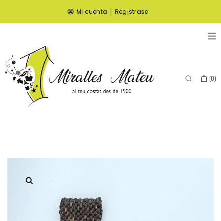
|
Mi cuenta
Registrase
(
0
)