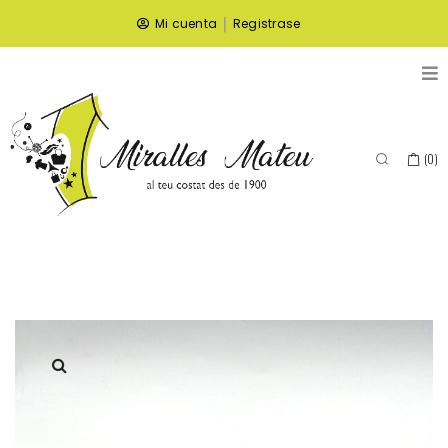
|
Mi cuenta
Registrase
(
0
)