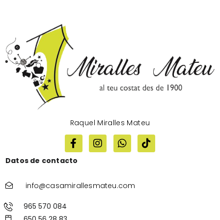
Raquel Miralles Mateu
Datos de contacto
info@casamirallesmateu.com
965 570 084
650 56 28 83