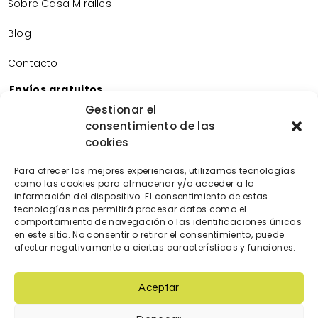
Sobre Casa Miralles
Blog
Contacto
Envíos gratuitos
Envíos gratuitos por la compra de más de 60€.
Gestionar el
consentimiento de las
Devoluciones gratuitas
cookies
Devoluciones gratuitas en nuestra tienda física.
Pago seguro
Para ofrecer las mejores experiencias, utilizamos tecnologías
Tarjeta de crédito/débito.
como las cookies para almacenar y/o acceder a la
Transferencia bancaria.
información del dispositivo. El consentimiento de estas
tecnologías nos permitirá procesar datos como el
Bizum.
comportamiento de navegación o las identificaciones únicas
en este sitio. No consentir o retirar el consentimiento, puede
afectar negativamente a ciertas características y funciones.
Aceptar