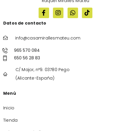
Raquel Miralles Mateu
Datos de contacto
info@casamirallesmateu.com
965 570 084
650 56 28 83
C/ Major, nº9. 03780 Pego
(Alicante-España)
Menú
Inicio
Tienda