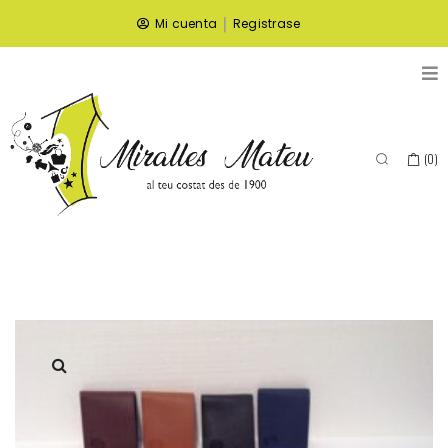
|
Mi cuenta
Registrase
(
0
)