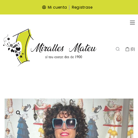
|
Mi cuenta
Registrase
(
0
)