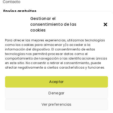
Contacto
Envíos gratuitos
Envíos gratuitos por la compra de más de 60€.
Gestionar el
consentimiento de las
Devoluciones gratuitas
cookies
Devoluciones gratuitas en nuestra tienda física.
Pago seguro
Para ofrecer las mejores experiencias, utilizamos tecnologías
Tarjeta de crédito/débito.
como las cookies para almacenar y/o acceder a la
Transferencia bancaria.
información del dispositivo. El consentimiento de estas
tecnologías nos permitirá procesar datos como el
Bizum.
comportamiento de navegación o las identificaciones únicas
en este sitio. No consentir o retirar el consentimiento, puede
afectar negativamente a ciertas características y funciones.
Aceptar
Denegar
© 2023 Diseñada y creada por
locatec.es
Ver preferencias
Condiciones de venta
|
Política de cookies
|
Política de Privacidad
|