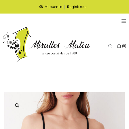
|
Mi cuenta
Registrase
(
0
)