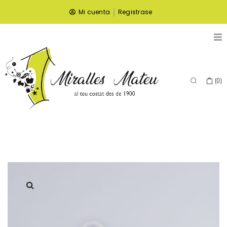
|
Mi cuenta
Registrase
(
0
)