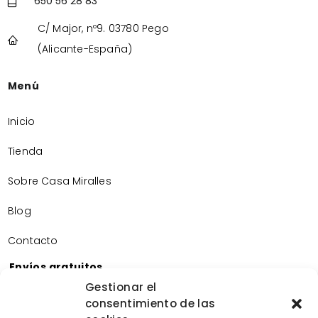
650 56 28 83
C/ Major, nº9. 03780 Pego
(Alicante-España)
Menú
Inicio
Tienda
Sobre Casa Miralles
Blog
Contacto
Envíos gratuitos
Envíos gratuitos por la compra de más de 60€.
Gestionar el
consentimiento de las
Devoluciones gratuitas