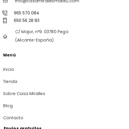
info@casamirallesmateu.com
965 570 084
650 56 28 83
C/ Major, nº9. 03780 Pego
(Alicante-España)
Menú
Inicio
Tienda
Sobre Casa Miralles
Blog
Contacto
Envíos gratuitos