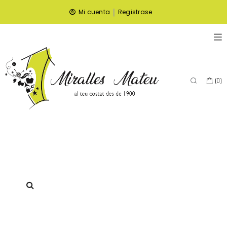
|
Mi cuenta
Registrase
(
0
)