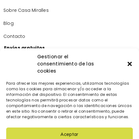
Sobre Casa Miralles
Blog
Contacto
Envíos gratuitos
Envíos gratuitos por la compra de más de 60€.
Gestionar el
consentimiento de las
Devoluciones gratuitas
cookies
Devoluciones gratuitas en nuestra tienda física.
Pago seguro
Para ofrecer las mejores experiencias, utilizamos tecnologías
Tarjeta de crédito/débito.
como las cookies para almacenar y/o acceder a la
Transferencia bancaria.
información del dispositivo. El consentimiento de estas
tecnologías nos permitirá procesar datos como el
Bizum.
comportamiento de navegación o las identificaciones únicas
en este sitio. No consentir o retirar el consentimiento, puede
afectar negativamente a ciertas características y funciones.
Aceptar