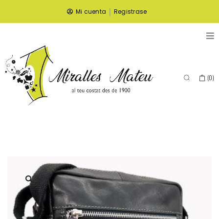
|
Mi cuenta
Registrase
(
0
)