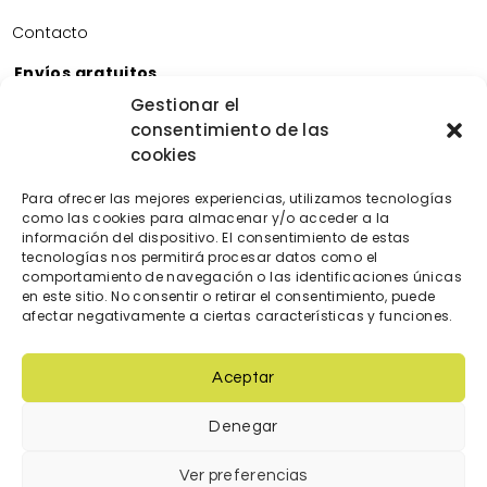
Contacto
Envíos gratuitos
Envíos gratuitos por la compra de más de 60€.
Gestionar el
consentimiento de las
Devoluciones gratuitas
cookies
Devoluciones gratuitas en nuestra tienda física.
Pago seguro
Para ofrecer las mejores experiencias, utilizamos tecnologías
Tarjeta de crédito/débito.
como las cookies para almacenar y/o acceder a la
Transferencia bancaria.
información del dispositivo. El consentimiento de estas
tecnologías nos permitirá procesar datos como el
Bizum.
comportamiento de navegación o las identificaciones únicas
en este sitio. No consentir o retirar el consentimiento, puede
afectar negativamente a ciertas características y funciones.
Aceptar
Denegar
© 2023 Diseñada y creada por
locatec.es
Ver preferencias