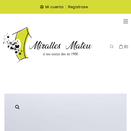
|
Mi cuenta
Registrase
(
0
)