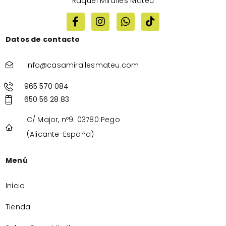
Raquel Miralles Mateu
Datos de contacto
info@casamirallesmateu.com
965 570 084
650 56 28 83
C/ Major, nº9. 03780 Pego
(Alicante-España)
Menú
Inicio
Tienda