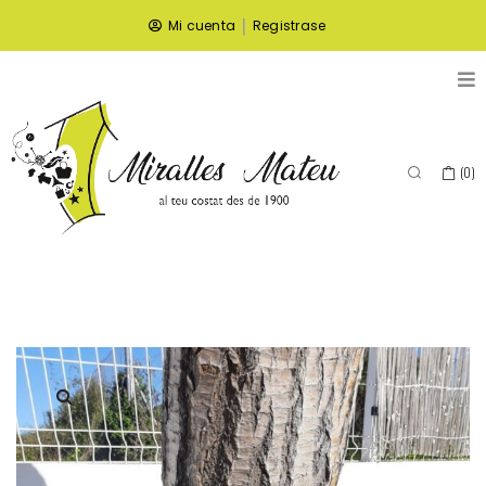
|
Mi cuenta
Registrase
(
0
)