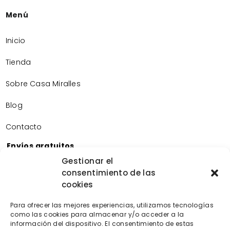
Menú
Inicio
Tienda
Sobre Casa Miralles
Blog
Contacto
Envíos gratuitos
Envíos gratuitos por la compra de más de 60€.
Gestionar el
consentimiento de las
Devoluciones gratuitas
cookies
Devoluciones gratuitas en nuestra tienda física.
Pago seguro
Para ofrecer las mejores experiencias, utilizamos tecnologías
Tarjeta de crédito/débito.
como las cookies para almacenar y/o acceder a la
Transferencia bancaria.
información del dispositivo. El consentimiento de estas