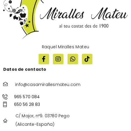
Raquel Miralles Mateu
Datos de contacto
info@casamirallesmateu.com
965 570 084
650 56 28 83
C/ Major, nº9. 03780 Pego
(Alicante-España)