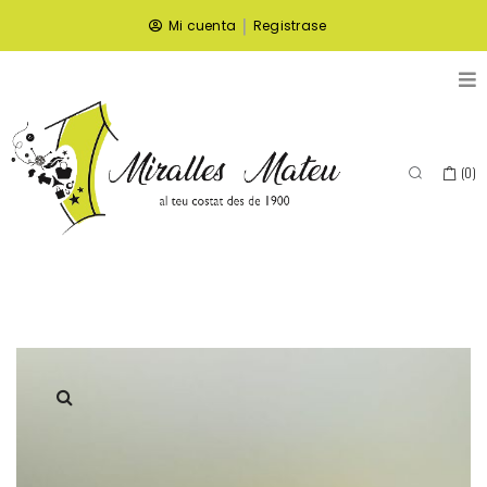
|
Mi cuenta
Registrase
(
0
)