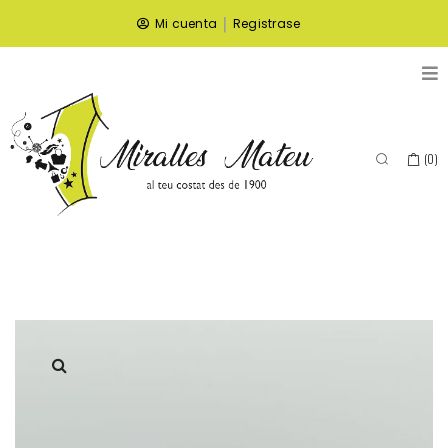
|
Mi cuenta
Registrase
(
0
)