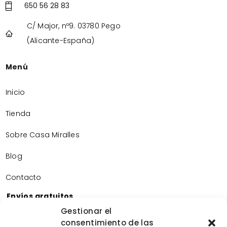
650 56 28 83
C/ Major, nº9. 03780 Pego
(Alicante-España)
Menú
Inicio
Tienda
Sobre Casa Miralles
Blog
Contacto
Envíos gratuitos
Envíos gratuitos por la compra de más de 60€.
Gestionar el
consentimiento de las
Devoluciones gratuitas