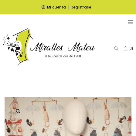
|
Mi cuenta
Registrase
(
0
)