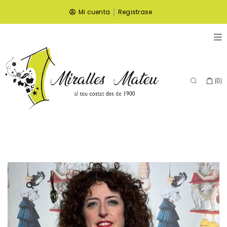
|
Mi cuenta
Registrase
(
0
)