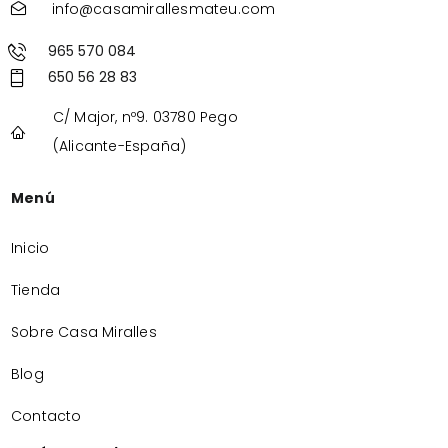
info@casamirallesmateu.com
965 570 084
650 56 28 83
C/ Major, nº9. 03780 Pego
(Alicante-España)
Menú
Inicio
Tienda
Sobre Casa Miralles
Blog
Contacto