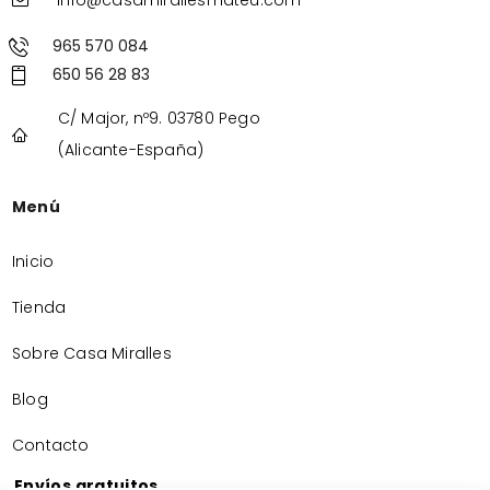
info@casamirallesmateu.com
965 570 084
650 56 28 83
C/ Major, nº9. 03780 Pego
(Alicante-España)
Menú
Inicio
Tienda
Sobre Casa Miralles
Blog
Contacto
Envíos gratuitos