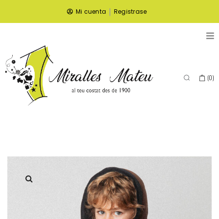
|
Mi cuenta
Registrase
(
0
)