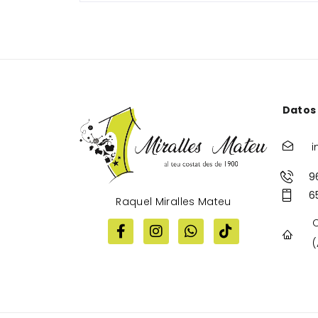
Datos
i
9
6
Raquel Miralles Mateu
C
(