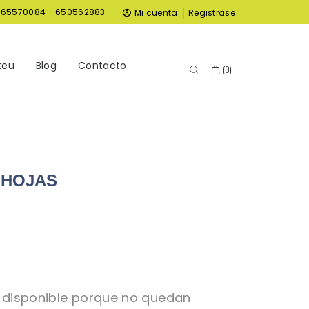
|
965570084 - 650562883
Mi cuenta
Registrase
teu
Blog
Contacto
(
0
)
 HOJAS
 disponible porque no quedan