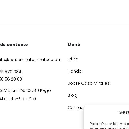
 de contacto
Menú
Inicio
nfo@casamirallesmateu.com
Tienda
65 570 084
50 56 28 83
Sobre Casa Miralles
/ Major, nº9. 03780 Pego
Blog
Alicante-España)
Contacto
Gest
Para ofrecer las mej
cookies para almacen