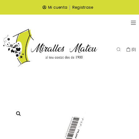
|
Mi cuenta
Registrase
(
0
)