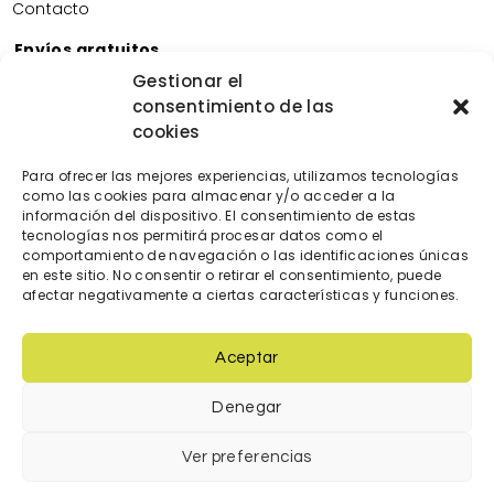
Contacto
Envíos gratuitos
Envíos gratuitos por la compra de más de 60€.
Gestionar el
consentimiento de las
Devoluciones gratuitas
cookies
Devoluciones gratuitas en nuestra tienda física.
Pago seguro
Para ofrecer las mejores experiencias, utilizamos tecnologías
Tarjeta de crédito/débito.
como las cookies para almacenar y/o acceder a la
Transferencia bancaria.
información del dispositivo. El consentimiento de estas
tecnologías nos permitirá procesar datos como el
Bizum.
comportamiento de navegación o las identificaciones únicas
en este sitio. No consentir o retirar el consentimiento, puede
afectar negativamente a ciertas características y funciones.
Aceptar
Denegar
© 2023 Diseñada y creada por
locatec.es
Ver preferencias
Condiciones de venta
|
Política de cookies
|
Política de Privacidad
|