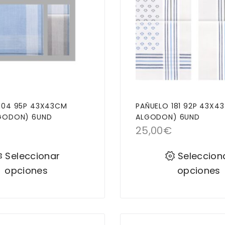
104 95P 43X43CM
PAÑUELO 181 92P 43X4
LGODON) 6UND
ALGODON) 6UND
25,00
€
Seleccionar
Seleccion
opciones
opciones