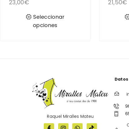
23,00
€
21,50
€
Seleccionar
opciones
Datos
i
9
6
Raquel Miralles Mateu
C