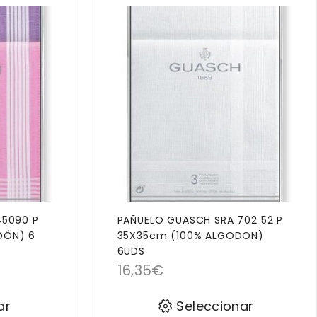
45090 P
PAÑUELO GUASCH SRA 702 52 P
DÓN) 6
35X35cm (100% ALGODON)
6UDS
16,35
€
ar
Seleccionar