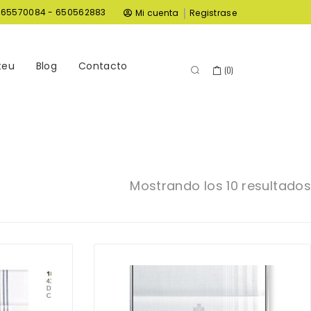
|
965570084 - 650562883
Mi cuenta
Registrase
teu
Blog
Contacto
(
0
)
Mostrando los 10 resultados