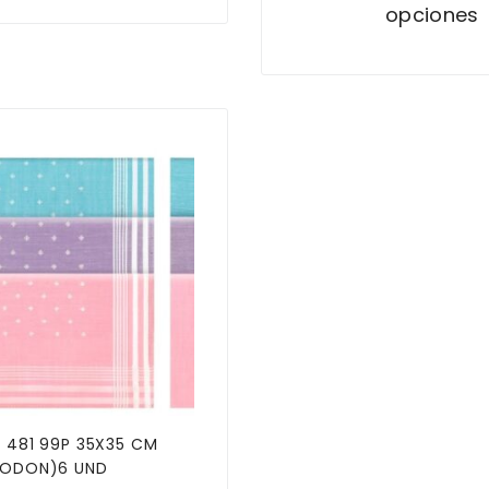
opciones
 481 99P 35X35 CM
GODON)6 UND