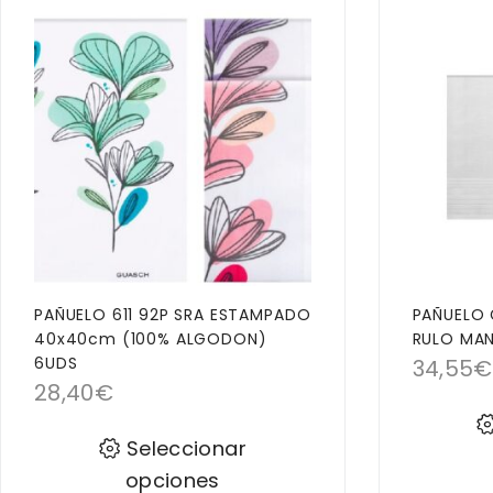
PAÑUELO 611 92P SRA ESTAMPADO
PAÑUELO 
40x40cm (100% ALGODON)
RULO MAN
6UDS
34,55
€
28,40
€
Seleccionar
opciones