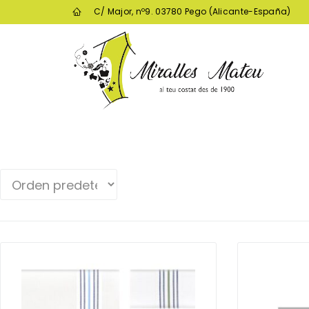
C/ Major, nº9. 03780 Pego (Alicante-España)