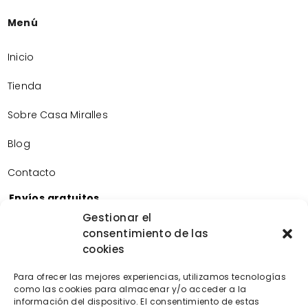
Menú
Inicio
Tienda
Sobre Casa Miralles
Blog
Contacto
Envíos gratuitos
Envíos gratuitos por la compra de más de 60€.
Gestionar el
consentimiento de las
Devoluciones gratuitas
cookies
Devoluciones gratuitas en nuestra tienda física.
Pago seguro
Para ofrecer las mejores experiencias, utilizamos tecnologías
Tarjeta de crédito/débito.
como las cookies para almacenar y/o acceder a la
Transferencia bancaria.
información del dispositivo. El consentimiento de estas