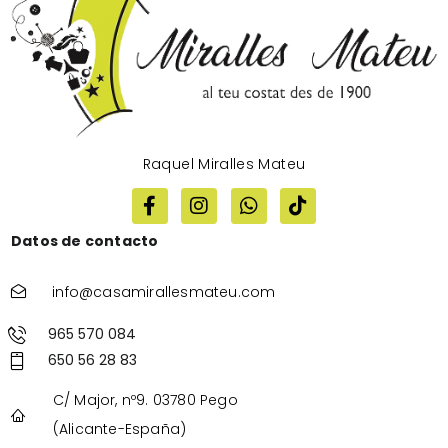
Raquel Miralles Mateu
Datos de contacto
info@casamirallesmateu.com
965 570 084
650 56 28 83
C/ Major, nº9. 03780 Pego
(Alicante-España)