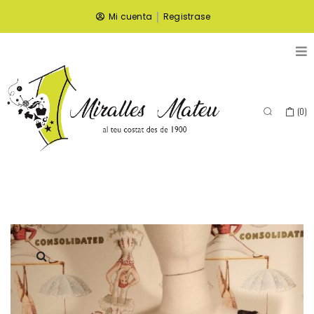
|
Mi cuenta
Registrase
(
0
)