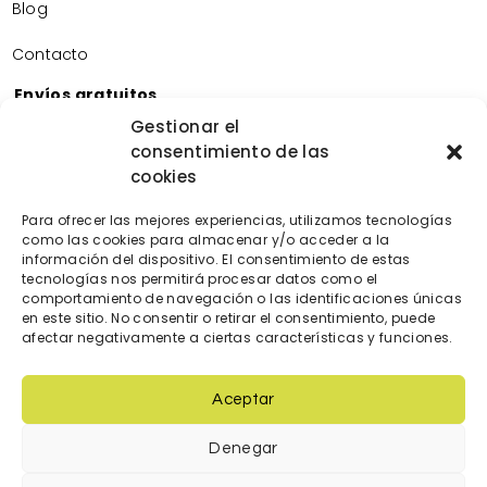
Blog
Contacto
Envíos gratuitos
Envíos gratuitos por la compra de más de 60€.
Gestionar el
consentimiento de las
Devoluciones gratuitas
cookies
Devoluciones gratuitas en nuestra tienda física.
Pago seguro
Para ofrecer las mejores experiencias, utilizamos tecnologías
Tarjeta de crédito/débito.
como las cookies para almacenar y/o acceder a la
Transferencia bancaria.
información del dispositivo. El consentimiento de estas
tecnologías nos permitirá procesar datos como el
Bizum.
comportamiento de navegación o las identificaciones únicas
en este sitio. No consentir o retirar el consentimiento, puede
afectar negativamente a ciertas características y funciones.
Aceptar
Denegar